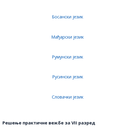
Босански језик
Мађарски језик
Румунски језик
Русински језик
Словачки језик
Решење практичне вежбе за VII разред