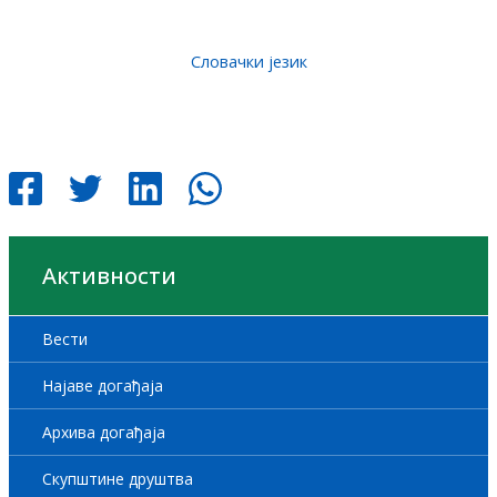
Словачки језик
Активности
Вести
Најаве догађаја
Архива догађаја
Скупштине друштва