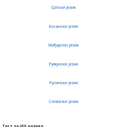
Српски језик
Босански језик
Мађарски језик
Румунски језик
Русински језик
Словачки језик
Тест за V
I
II разред