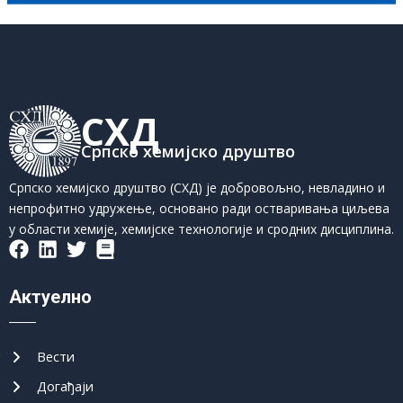
СХД
Српско хемијско друштво
Српско хемијско друштво (СХД) је добровољно, невладино и
непрофитно удружење, основано ради остваривања циљева
у области хемије, хемијске технологије и сродних дисциплина.
Актуелно
Вести
Догађаји