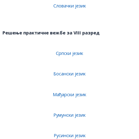
Словачки језик
Решење практичне вежбе за VI
I
I разред
Српски језик
Босански језик
Мађарски језик
Румунски језик
Русински
језик