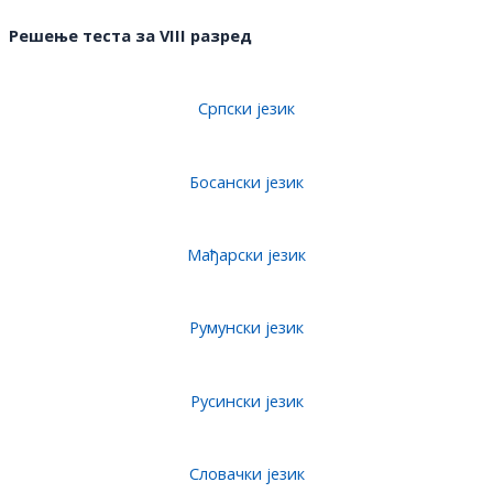
Решење теста за VI
I
I разред
Српски језик
Босански језик
Мађарски језик
Румунски језик
Русински језик
Словачки језик