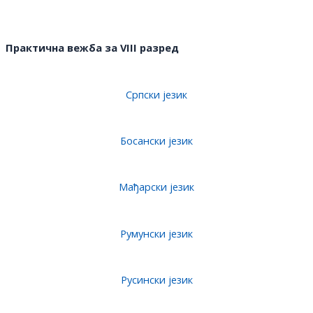
Практична вежба за V
I
II разред
Српски језик
Босански језик
Мађарски језик
Румунски језик
Русински језик