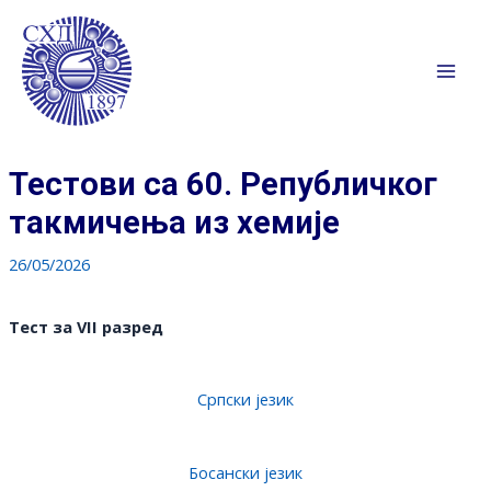
Пређи
на
садржај
Mai
Men
Тестови са 60. Републичког
такмичења из хемије
26/05/2026
Тест за VII разред
Српски језик
Босански језик