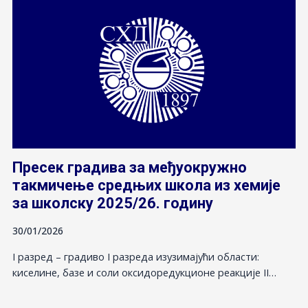
Пресек градива за међуокружно
такмичење средњих школа из хемије
за школску 2025/26. годину
30/01/2026
I разред – градиво I разреда изузимајући области:
киселине, базе и соли оксидоредукционе реакције II…