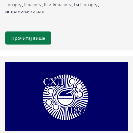
I разред II разред III и IV разред I и II разред –
истраживачки рад
Прочитај више