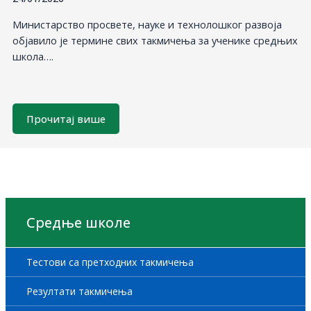
Министарство просвете, науке и технолошког развоја
објавило је термине свих такмичења за ученике средњих
школа….
Прочитај више
Средње школе
Тестови са претходних такмичења
Резултати такмичења