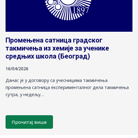
Промењена сатница градског
такмичења из хемије за ученике
средњих школа (Београд)
16/04/2026
Данас је у договору са учесницима такмичења
промењена сатница експерименталног дела такмичења
сутра, у недељу…
Прочитај више