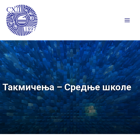
Пређи
на
садржај
Mai
Men
Такмичења – Средње школе