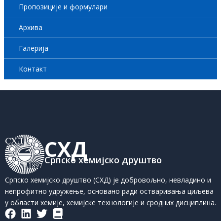
Пропозиције и формулари
Архива
Галерија
Контакт
СХД
Српско хемијско друштво
Српско хемијско друштво (СХД) је добровољно, невладино и
непрофитно удружење, основано ради остваривања циљева
у области хемије, хемијске технологије и сродних дисциплина.