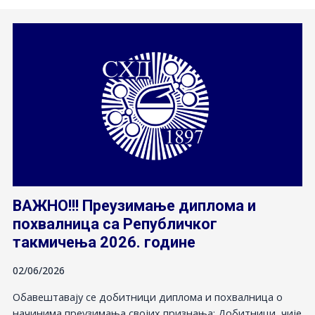
ВАЖНО!!! Преузимање диплома и
похвалница са Републичког
такмичења 2026. године
02/06/2026
Обавештавају се добитници диплома и похвалница о
начинима преузимања својих признања: Добитници, чије