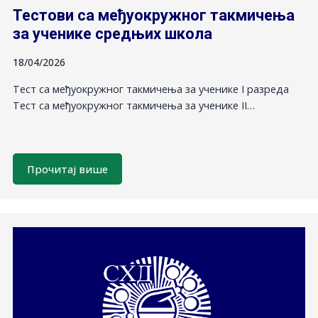
Тестови са међуокружног такмичења
за ученике средњих школа
18/04/2026
Тест са међуокружног такмичења за ученике I разреда
Тест са међуокружног такмичења за ученике II…
Прочитај више