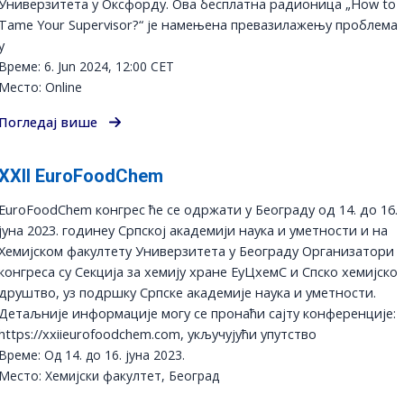
Универзитетa у Оксфорду. Ова бесплатна радионица „How to
Tame Your Supervisor?“ је намењена превазилажењу проблема
у
Време: 6. Jun 2024, 12:00 CET
Место: Online
Погледај више
XXII EuroFoodChem
EuroFoodChem конгрес ће се одржати у Београду од 14. до 16.
јуна 2023. годинеу Српској академији наука и уметности и на
Хемијском факултету Универзитета у Београду Организатори
конгреса су Секција за хемију хране ЕуЦхемС и Спско хемијско
друштво, уз подршку Српске академије наука и уметности.
Детаљније информације могу се пронаћи сајту конференције:
https://xxiieurofoodchem.com, укључујући упутство
Време: Од 14. до 16. јуна 2023.
Место: Хемијски факултет, Београд