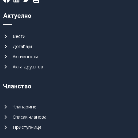
Актуелно
Вести
Догађаји
Активности
Акта друштва
Чланство
Чланарине
Списак чланова
Приступнице