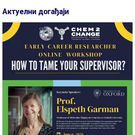
Актуелни догађаји