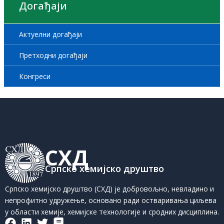
Догађаји
Актуелни догађаји
Претходни догађаји
Конгреси
СХД
Српско хемијско друштво
Српско хемијско друштво (СХД) је добровољно, невладино и
непрофитно удружење, основано ради остваривања циљева
у области хемије, хемијске технологије и сродних дисциплина.