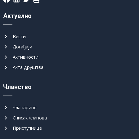
Актуелно
Вести
Догађаји
Активности
Акта друштва
Чланство
Чланарине
Списак чланова
Приступнице