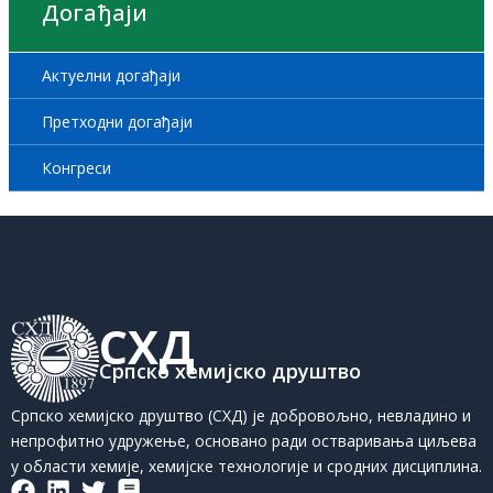
Догађаји
Актуелни догађаји
Претходни догађаји
Конгреси
СХД
Српско хемијско друштво
Српско хемијско друштво (СХД) је добровољно, невладино и
непрофитно удружење, основано ради остваривања циљева
у области хемије, хемијске технологије и сродних дисциплина.