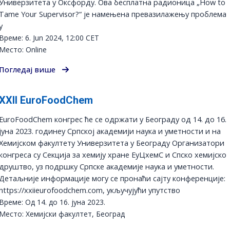
Универзитетa у Оксфорду. Ова бесплатна радионица „How to
Tame Your Supervisor?“ је намењена превазилажењу проблема
у
Време: 6. Jun 2024, 12:00 CET
Место: Online
Погледај више
XXII EuroFoodChem
EuroFoodChem конгрес ће се одржати у Београду од 14. до 16.
јуна 2023. годинеу Српској академији наука и уметности и на
Хемијском факултету Универзитета у Београду Организатори
конгреса су Секција за хемију хране ЕуЦхемС и Спско хемијско
друштво, уз подршку Српске академије наука и уметности.
Детаљније информације могу се пронаћи сајту конференције:
https://xxiieurofoodchem.com, укључујући упутство
Време: Од 14. до 16. јуна 2023.
Место: Хемијски факултет, Београд