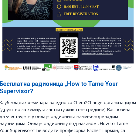
Бесплатна радионица „How to Tame Your
Supervisor?
Клуб младих хемичара заједно са Chem2Change организацијом
(друштво за хемију и заштиту животне средине) Вас позива
да учествујете у онлајн радионици намењеној младим
научницима. Онлајн радионицу под називом „How to Tame
Your Supervisor?“ ће водити професорка Елспет Гарман, са