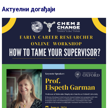
Актуелни догађаји