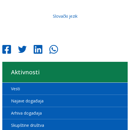
Slovački jezik
Aktivnosti
Vesti
Najave događaja
Arhiva događaja
Skupštine društva