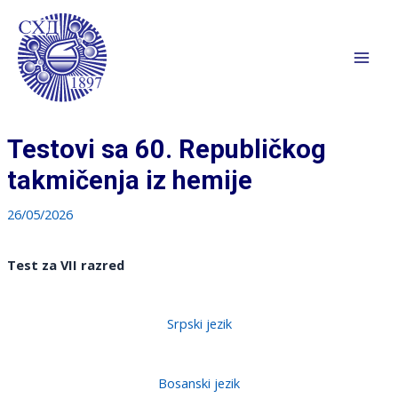
Pređi
na
sadržaj
Mai
Men
Testovi sa 60. Republičkog
takmičenja iz hemije
26/05/2026
Test za VII razred
Srpski jezik
Bosanski jezik