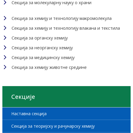
Секција за молекуларну науку о храни
Секција за хемију и технологију макромолекула
Секција за хемију и технологију влакана и текстила
Секција за органску хемију
Секција за неорганску хемију
Секција за медицинску хемију
Секција за хемију животне средине
Секције
Наставна секција
Секција за теоријску и рачунарску хемију