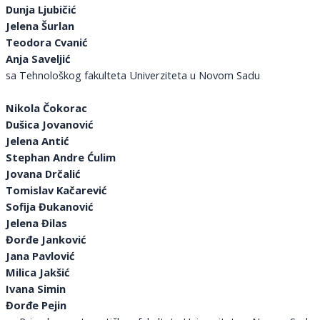
Dunja Ljubičić
Jelena Šurlan
Teodora Cvanić
Anja Saveljić
sa Tehnološkog fakulteta Univerziteta u Novom Sadu
Nikola Čokorac
Dušica Jovanović
Jelena Antić
Stephan Andre Ćulim
Jovana Drčalić
Tomislav Kačarević
Sofija Đukanović
Jelena Đilas
Đorđe Janković
Jana Pavlović
Milica Jakšić
Ivana Simin
Đorđe Pejin