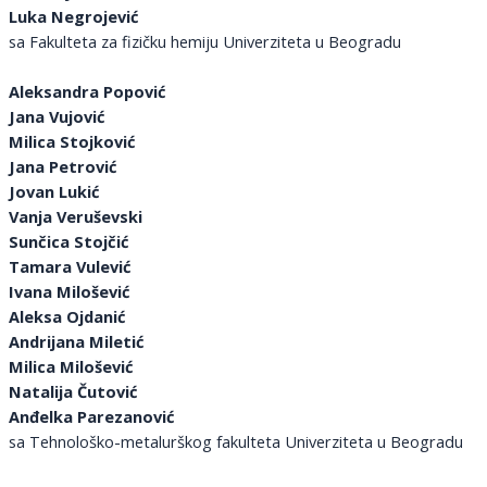
Luka Negrojević
sa Fakulteta za fizičku hemiju Univerziteta u Beogradu
Aleksandra Popović
Jana Vujović
Milica Stojković
Jana Petrović
Jovan Lukić
Vanja Veruševski
Sunčica Stojčić
Tamara Vulević
Ivana Milošević
Aleksa Ojdanić
Andrijana Miletić
Milica Milošević
Natalija Čutović
Anđelka Parezanović
sa
Tehnološko-metalurškog fakulteta Univerziteta u Beogradu