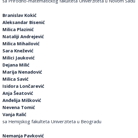
sa Prirodno-matematičkog fakulteta Univerziteta u Novom Sadu
Branislav Kokić
Aleksandar Bisenić
Milica Plazinić
Nataliji Andrejević
Milica Mihailović
Sara Knežević
Milici Jauković
Dejana Milić
Marija Nenadović
Milica Savić
Isidora Lončarević
Anja Šeatović
Anđelija Mišković
Nevena Tomić
Vanja Ralić
sa Hemijskog fakulteta Univerziteta u Beogradu
Nemanja Pavković