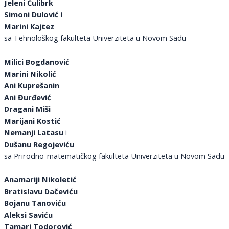
Jeleni Ćulibrk
Simoni Dulović
i
Marini Kajtez
sa Tehnološkog fakulteta Univerziteta u Novom Sadu
Milici Bogdanović
Marini Nikolić
Ani Kuprešanin
Ani Đurđević
Dragani Miši
Marijani Kostić
Nemanji Latasu
i
Dušanu Regojeviću
sa Prirodno-matematičkog fakulteta Univerziteta u Novom Sadu
Anamariji Nikoletić
Bratislavu Dačeviću
Bojanu Tanoviću
Aleksi Saviću
Tamari Todorović