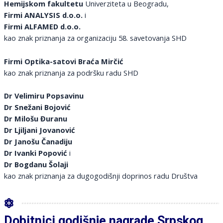
Hemijskom fakultetu
Univerziteta u Beogradu,
Firmi ANALYSIS d.o.o.
i
Firmi ALFAMED d.o.o.
kao znak priznanja za organizaciju 58. savetovanja SHD
Firmi Optika-satovi Braća Mirčić
kao znak priznanja za podršku radu SHD
Dr Velimiru Popsavinu
Dr
Snežani Bojović
Dr
Milošu Đuranu
Dr
Ljiljani Jovanović
Dr
Janošu Čanadiju
Dr
Ivanki Popović
i
Dr
Bogdanu Šolaji
kao znak priznanja za dugogodišnji doprinos radu Društva
Dobitnici godišnje nagrade Srpskog