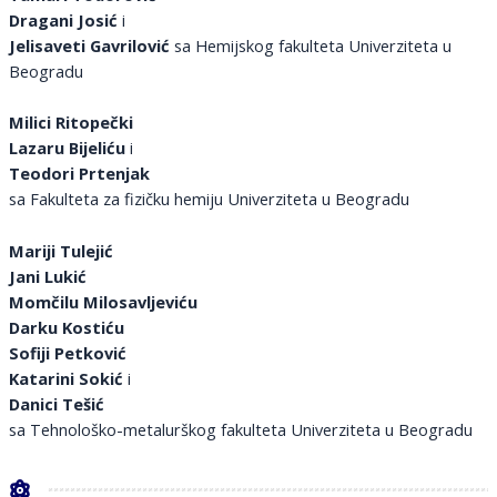
Dragani Josić
i
Jelisaveti Gavrilović
sa Hemijskog fakulteta Univerziteta u
Beogradu
Milici Ritopečki
Lazaru Bijeliću
i
Teodori Prtenjak
sa Fakulteta za fizičku hemiju Univerziteta u Beogradu
Mariji Tulejić
Jani Lukić
Momčilu Milosavljeviću
Darku Kostiću
Sofiji Petković
Katarini Sokić
i
Danici Tešić
sa Tehnološko-metalurškog fakulteta Univerziteta u Beogradu