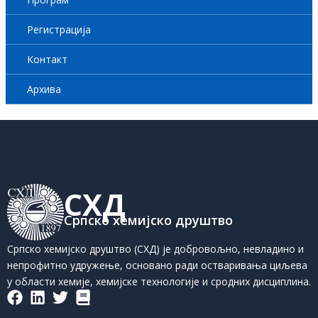
Регистрација
Контакт
Архива
СХД
Српско хемијско друштво
Српско хемијско друштво (СХД) је добровољно, невладино и
непрофитно удружење, основано ради остваривања циљева
у области хемије, хемијске технологије и сродних дисциплина.