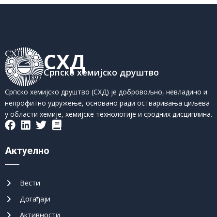
СХД
Српско хемијско друштво
Српско хемијско друштво (СХД) је добровољно, невладино и
непрофитно удружење, основано ради остваривања циљева
у области хемије, хемијске технологије и сродних дисциплина.
Актуелно
Вести
Догађаји
Активности