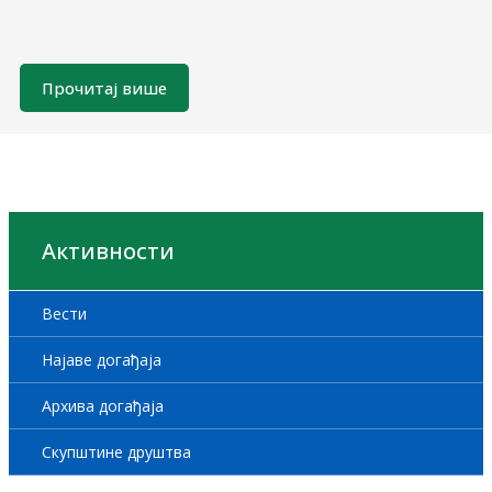
Прочитај више
Активности
Вести
Најаве догађаја
Архива догађаја
Скупштине друштва