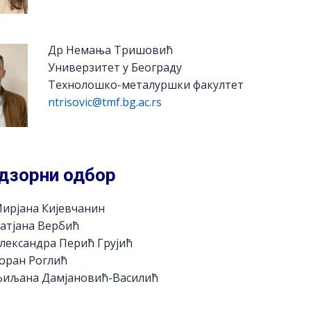
Др Немања Тришовић
Универзитет у Београду
Технолошко-металуршки факултет
ntrisovic@tmf.bg.ac.rs
дзорни одбор
ирјана Кијевчанин
атјана Вербић
лександра Перић Грујић
оран Роглић
Љиљана Дамјановић-Василић