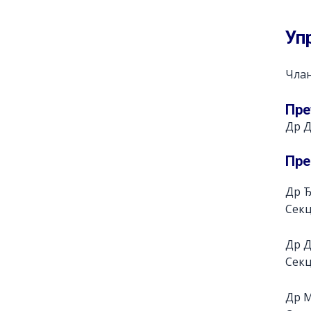
Уп
Члан
Пре
Др 
Пре
Др 
Секц
Др 
Секц
Др 