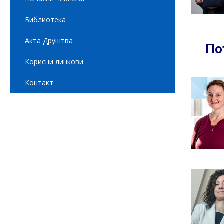
Библиотека
Акта Друштва
По
Корисни линкови
Контакт