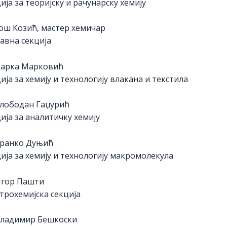
ија за теоријску и рачунарску хемију
ш Козић, мастер хемичар
авна секција
Дарка Марковић
ија за хемију и технологију влакана и текстила
лободан Гаџурић
ија за аналитичку хемију
Бранко Дуњић
ија за хемију и технологију макромолекула
Игор Пашти
трохемијска секција
Владимир Бешкоски