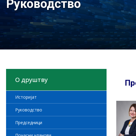
Руководство
О друштву
Пр
Историјат
Руководство
Председници
Почасни чланови