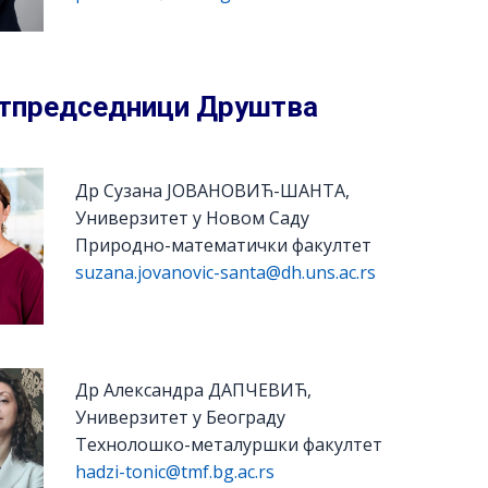
тпредседници Друштва
Др Сузана ЈОВАНОВИЋ-ШАНТА,
Универзитет у Новом Саду
Природно-математички факултет
suzana.jovanovic-santa@dh.uns.ac.rs
Др Александра ДАПЧЕВИЋ,
Универзитет у Београду
Технолошко-металуршки факултет
hadzi-tonic@tmf.bg.ac.rs