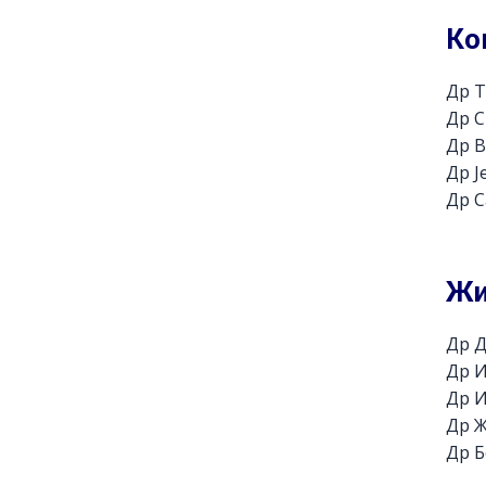
Ко
Др Т
Др 
Др 
Др Ј
Др 
Жи
Др Д
Др 
Др 
Др 
Др Б