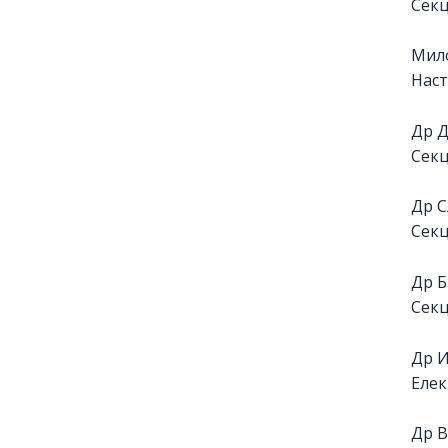
Секц
Мило
Наст
Др 
Секц
Др С
Секц
Др 
Секц
Др 
Елек
Др 