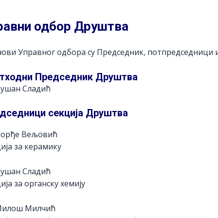
равни одбор Друштва
ови Управног одбора су Председник, потпредседници и
тходни Председник Друштва
Душан Сладић
дседници секција Друштва
Ђорђе Вељовић
ија за керамику
Душан Сладић
ија за органску хемију
Милош Милчић