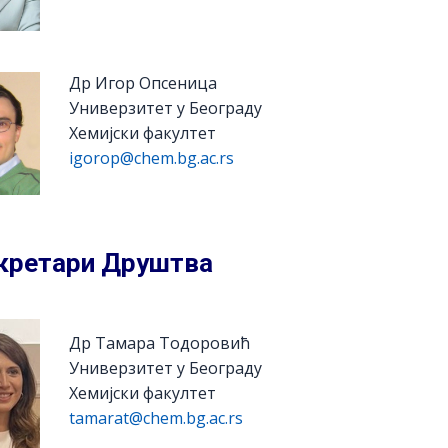
Др Игор Опсеница
Универзитет у Београду
Хемијски факултет
igorop@chem.bg.ac.rs
кретари Друштва
Др Тамара Тодоровић
Универзитет у Београду
Хемијски факултет
tamarat@chem.bg.ac.rs