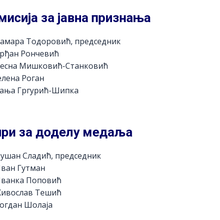
мисија за јавна признања
амара Тодоровић, председник
Срђан Рончевић
Весна Мишковић-Станковић
елена Роган
Сања Гргурић-Шипка
ри за доделу медаља
ушан Сладић, председник
Иван Гутман
Иванка Поповић
Живослав Тешић
огдан Шолаја