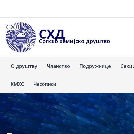
Пређи
на
садржај
СХД
Српско хемијско друштво
О друштву
Чланство
Подружнице
Секц
КМХС
Часописи