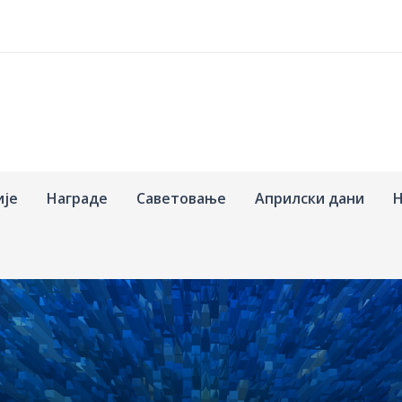
ије
Награде
Саветовање
Априлски дани
Н