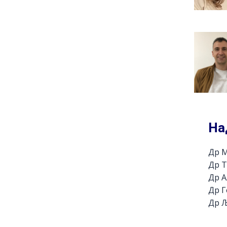
На
Др М
Др Т
Др А
Др Г
Др 