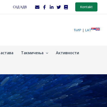
СХД ХДВ
Kontakt
ЋИР
|
LAT
астава
Такмичења
Активности