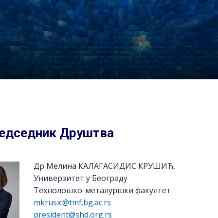
едседник Друштва
Др Мелина КАЛАГАСИДИС КРУШИЋ,
Универзитет у Београду
Технолошко-металуршки факултет
mkrusic@tmf.bg.ac.rs
president@shd.org.rs