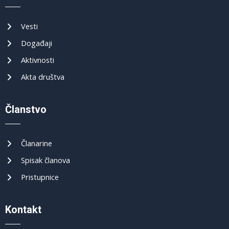
Vesti
Događaji
Aktivnosti
Akta društva
Članstvo
Članarine
Spisak članova
Pristupnice
Kontakt