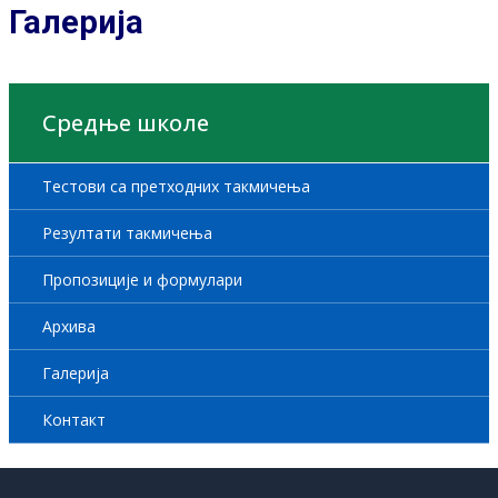
Галерија
Средње школе
Тестови са претходних такмичења
Резултати такмичења
Пропозиције и формулари
Архива
Галерија
Контакт