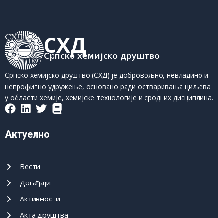
СХД
Српско хемијско друштво
Српско хемијско друштво (СХД) је добровољно, невладино и
непрофитно удружење, основано ради остваривања циљева
у области хемије, хемијске технологије и сродних дисциплина.
Актуелно
Вести
Догађаји
Активности
Акта друштва