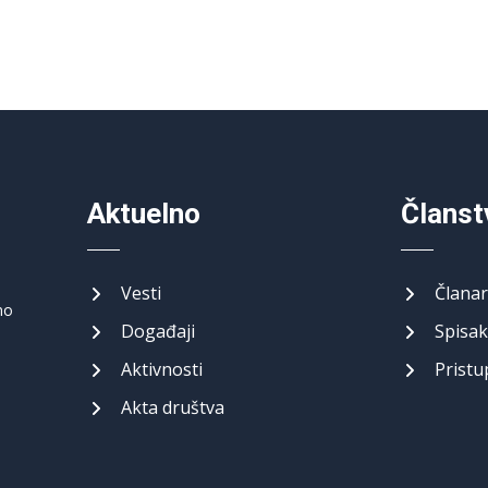
Aktuelno
Članst
Vesti
Članar
no
Događaji
Spisak
Aktivnosti
Pristu
Akta društva