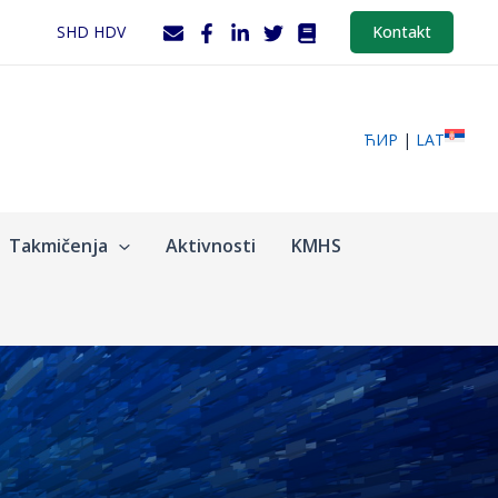
SHD HDV
Kontakt
ЋИР
|
LAT
Takmičenja
Aktivnosti
KMHS