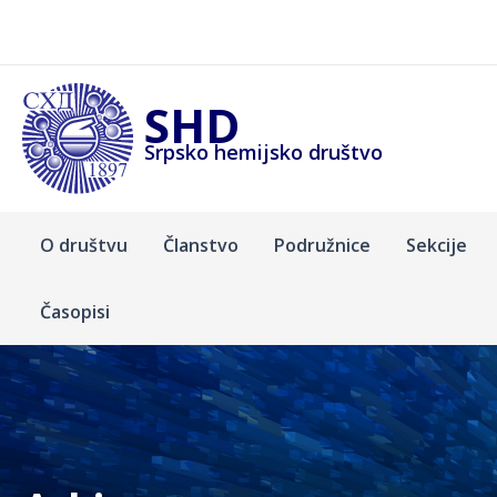
Pređi
na
sadržaj
SHD
Srpsko hemijsko društvo
O društvu
Članstvo
Podružnice
Sekcije
Časopisi