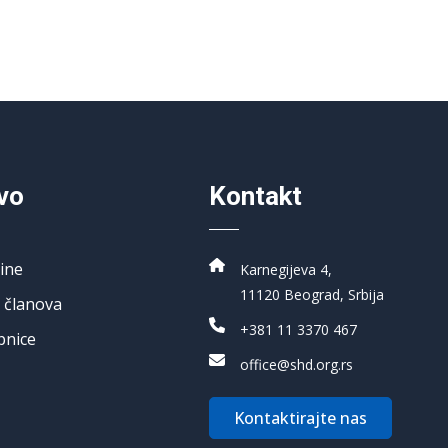
vo
Kontakt
ine
Karnegijeva 4,
11120 Beograd, Srbija
 članova
+381 11 3370 467
pnice
office@shd.org.rs
Kontaktirajte nas