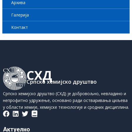
Архива
Галерија
Контакт
СХД
Српско хемијско друштво
Српско хемијско друштво (СХД) је добровољно, невладино и
непрофитно удружење, основано ради остваривања циљева
у области хемије, хемијске технологије и сродних дисциплина.
Актуелно