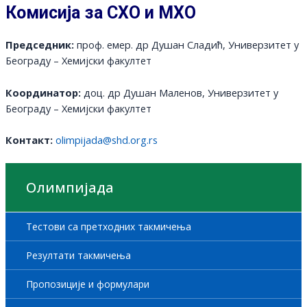
Комисија за
СХО и МХО
Председник:
проф. емер. др Душан Сладић, Универзитет у
Београду – Хемијски факултет
Координатор:
доц. др Душан Маленов, Универзитет у
Београду – Хемијски факултет
Контакт:
olimpijada@shd.org.rs
Олимпијада
Тестови са претходних такмичења
Резултати такмичења
Пропозиције и формулари