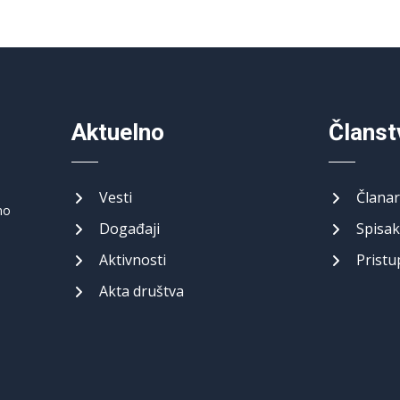
Aktuelno
Članst
Vesti
Članar
no
Događaji
Spisak
Aktivnosti
Pristu
Akta društva