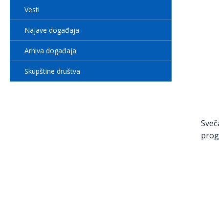
Vesti
Najave događaja
Arhiva događaja
Skupštine društva
Sveč
prog