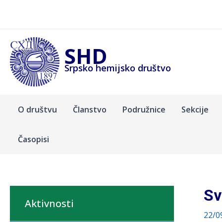
Pređi
na
sadržaj
SHD
Srpsko hemijsko društvo
O društvu
Članstvo
Podružnice
Sekcije
Časopisi
Sv
Aktivnosti
22/0