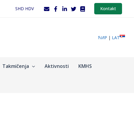
SHD HDV
Kontakt
ЋИР
|
LAT
Takmičenja
Aktivnosti
KMHS