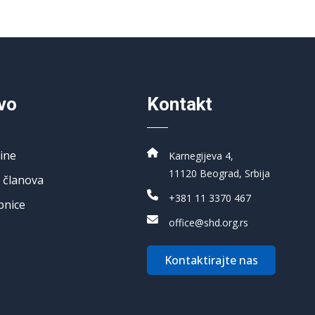
vo
Kontakt
ine
Karnegijeva 4,
11120 Beograd, Srbija
 članova
+381 11 3370 467
pnice
office@shd.org.rs
Kontaktirajte nas