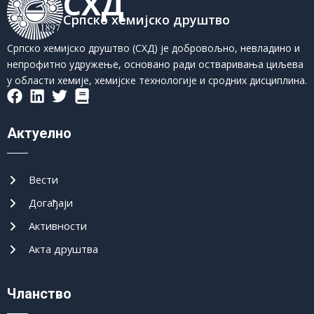
СХД
Српско хемијско друштво
Српско хемијско друштво (СХД) је добровољно, невладино и
непрофитно удружење, основано ради остваривања циљева
у области хемије, хемијске технологије и сродних дисциплина.
Актуелно
Вести
Догађаји
Активности
Акта друштва
Чланство