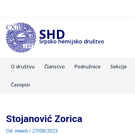
Pređi
na
sadržaj
SHD
Srpsko hemijsko društvo
O društvu
Članstvo
Podružnice
Sekcije
Časopisi
Stojanović Zorica
Od:
mweb
/
27/08/2023