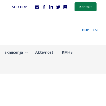
SHD HDV
Kontakt
ЋИР
|
LAT
Takmičenja
Aktivnosti
KMHS