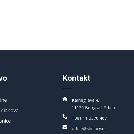
vo
Kontakt
ine
Karnegijeva 4,
11120 Beograd, Srbija
 članova
+381 11 3370 467
pnice
office@shd.org.rs