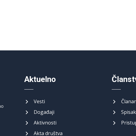
Aktuelno
Članst
Vesti
Članar
no
Događaji
Spisak
Aktivnosti
Pristu
Akta društva