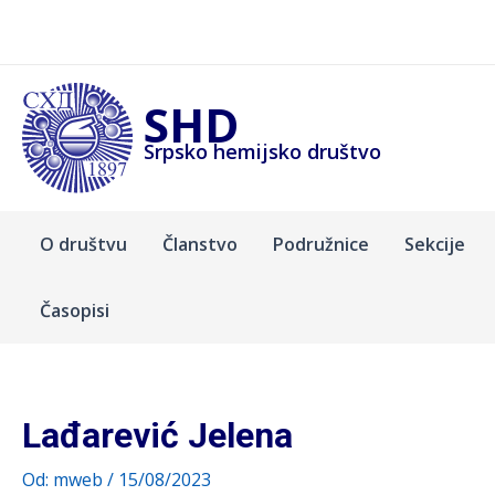
Pređi
na
sadržaj
SHD
Srpsko hemijsko društvo
O društvu
Članstvo
Podružnice
Sekcije
Časopisi
Lađarević Jelena
Od:
mweb
/
15/08/2023