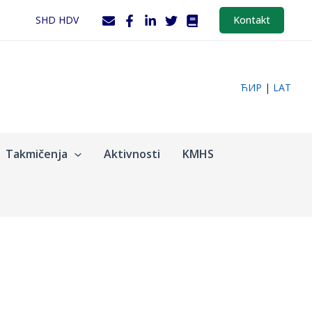
SHD HDV
Kontakt
ЋИР
|
LAT
Takmičenja
Aktivnosti
KMHS