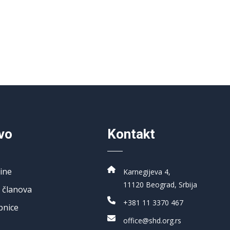
vo
Kontakt
ine
Karnegijeva 4,
11120 Beograd, Srbija
 članova
+381 11 3370 467
pnice
office@shd.org.rs