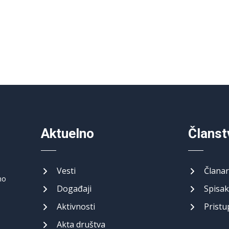
Aktuelno
Članst
Vesti
Članar
no
Događaji
Spisak
Aktivnosti
Pristu
Akta društva