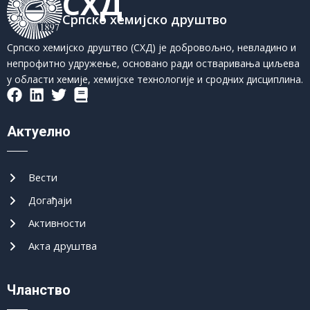
СХД
Српско хемијско друштво
Српско хемијско друштво (СХД) је добровољно, невладино и
непрофитно удружење, основано ради остваривања циљева
у области хемије, хемијске технологије и сродних дисциплина.
Актуелно
Вести
Догађаји
Активности
Акта друштва
Чланство