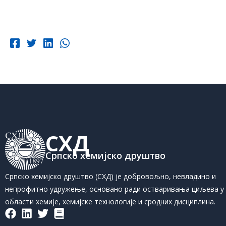
СХД
Српско хемијско друштво
Српско хемијско друштво (СХД) је добровољно, невладино и
непрофитно удружење, основано ради остваривања циљева у
области хемије, хемијске технологије и сродних дисциплина.