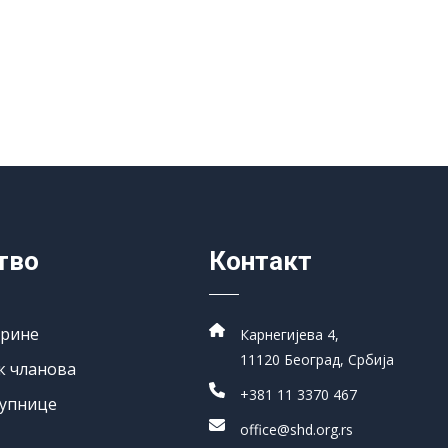
тво
Контакт
арине
Карнегијева 4,
11120 Београд, Србија
к чланова
+381 11 3370 467
упнице
office@shd.org.rs