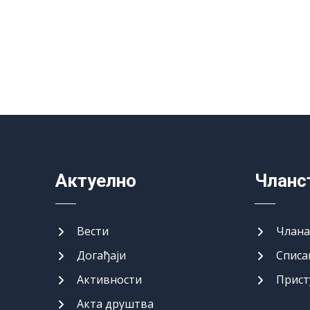
Актуелно
Чланс
Вести
Члан
Догађаји
Списа
Активности
Прист
Акта друштва