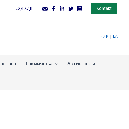
СХД ХДВ
Kontakt
ЋИР
|
LAT
астава
Такмичења
Активности