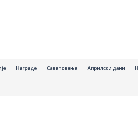
ије
Награде
Саветовање
Априлски дани
Н