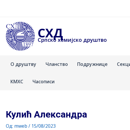
Пређи
на
садржај
СХД
Српско хемијско друштво
О друштву
Чланство
Подружнице
Секц
КМХС
Часописи
Кулић Александра
Од:
mweb
/
15/08/2023