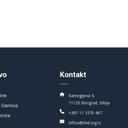
vo
Kontakt
ine
Karnegijeva 4,
11120 Beograd, Srbija
 članova
+381 11 3370 467
pnice
office@shd.org.rs