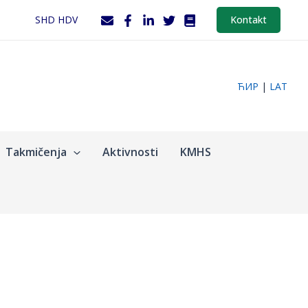
SHD HDV
Kontakt
ЋИР
|
LAT
Takmičenja
Aktivnosti
KMHS