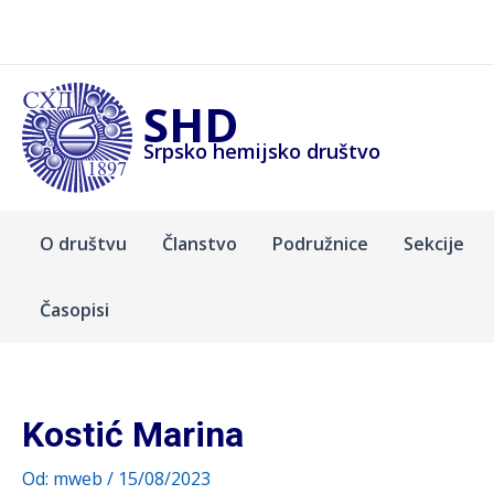
Pređi
na
sadržaj
SHD
Srpsko hemijsko društvo
O društvu
Članstvo
Podružnice
Sekcije
Časopisi
Kostić Marina
Od:
mweb
/
15/08/2023