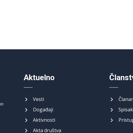
Aktuelno
Članst
Vesti
Članar
no
Događaji
Spisak
Aktivnosti
Pristu
Akta društva