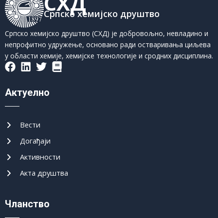
СХД
Српско хемијско друштво
Српско хемијско друштво (СХД) је добровољно, невладино и
непрофитно удружење, основано ради остваривања циљева
у области хемије, хемијске технологије и сродних дисциплина.
Актуелно
Вести
Догађаји
Активности
Акта друштва
Чланство