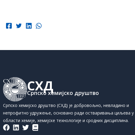
СХД
Српско хемијско друштво
Српско хемијско друштво (СХД) је добровољно, невладино и
непрофитно удружење, основано ради остваривања циљева у
области хемије, хемијске технологије и сродних дисциплина.