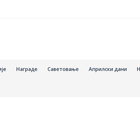
ије
Награде
Саветовање
Априлски дани
Н