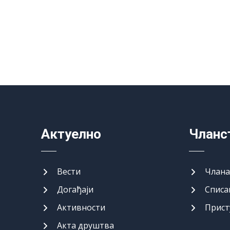
Актуелно
Чланс
Вести
Члан
Догађаји
Списа
Активности
Прист
Акта друштва