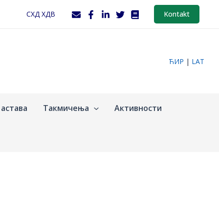
СХД ХДВ
Kontakt
ЋИР
|
LAT
астава
Такмичења
Активности