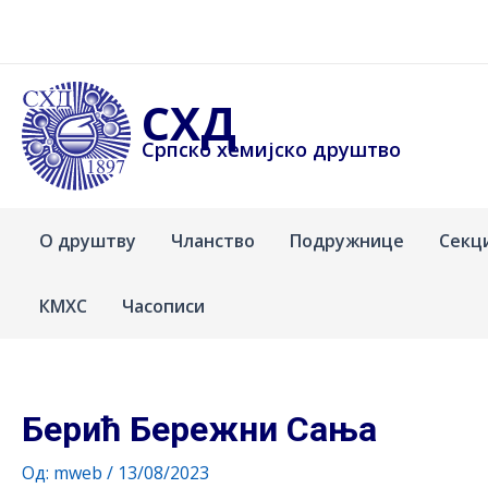
Пређи
на
садржај
СХД
Српско хемијско друштво
О друштву
Чланство
Подружнице
Секц
КМХС
Часописи
Берић Бережни Сања
Од:
mweb
/
13/08/2023