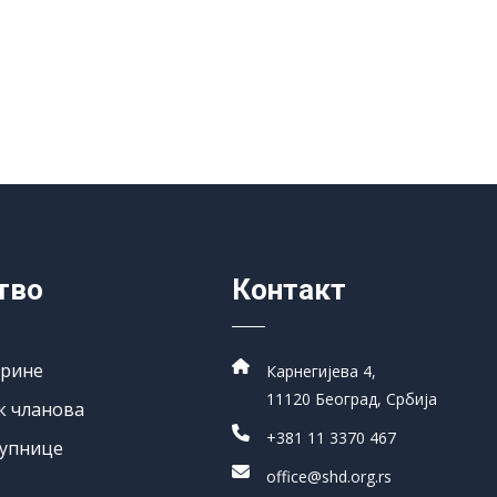
тво
Контакт
арине
Карнегијева 4,
11120 Београд, Србија
к чланова
+381 11 3370 467
упнице
office@shd.org.rs