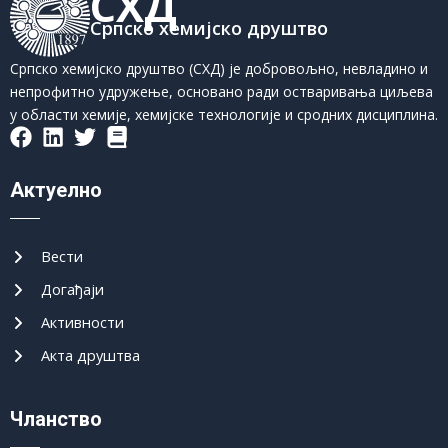
СХД
Српско хемијско друштво
Српско хемијско друштво (СХД) је добровољно, невладино и
непрофитно удружење, основано ради остваривања циљева
у области хемије, хемијске технологије и сродних дисциплина.
Актуелно
Вести
Догађаји
Активности
Акта друштва
Чланство