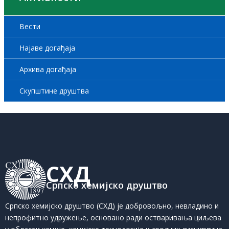
Вести
Најаве догађаја
Архива догађаја
Скупштине друштва
СХД
Српско хемијско друштво
Српско хемијско друштво (СХД) је добровољно, невладино и
непрофитно удружење, основано ради остваривања циљева