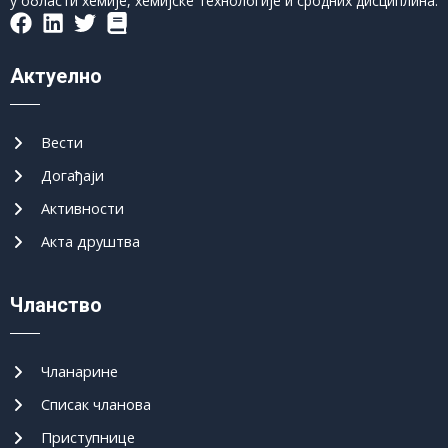
у области хемије, хемијске технологије и сродних дисциплина.
Актуелно
Вести
Догађаји
Активности
Акта друштва
Чланство
Чланарине
Списак чланова
Приступнице