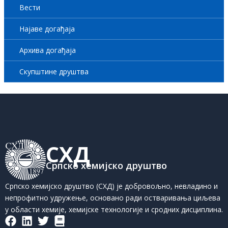
Вести
Најаве догађаја
Архива догађаја
Скупштине друштва
СХД
Српско хемијско друштво
Српско хемијско друштво (СХД) је добровољно, невладино и
непрофитно удружење, основано ради остваривања циљева
у области хемије, хемијске технологије и сродних дисциплина.