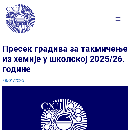
Пређи
на
садржај
Mai
Men
Пресек градива за такмичење
из хемије у школској 2025/26.
године
28/01/2026