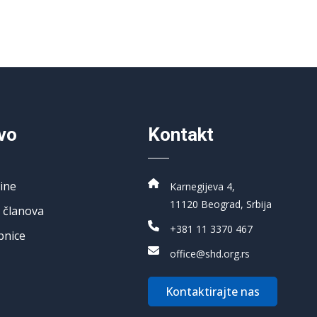
vo
Kontakt
ine
Karnegijeva 4,
11120 Beograd, Srbija
 članova
+381 11 3370 467
pnice
office@shd.org.rs
Kontaktirajte nas