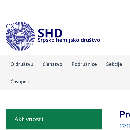
Pređi
na
sadržaj
SHD
Srpsko hemijsko društvo
O društvu
Članstvo
Podružnice
Sekcije
Časopisi
Pr
Aktivnosti
17/1