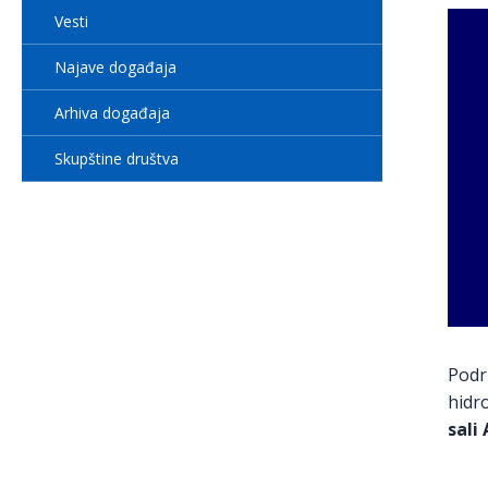
Vesti
Najave događaja
Arhiva događaja
Skupštine društva
Podr
hidr
sali 