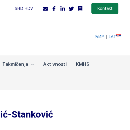
SHD HDV
Kontakt
ЋИР
|
LAT
Takmičenja
Aktivnosti
KMHS
vić-Stanković