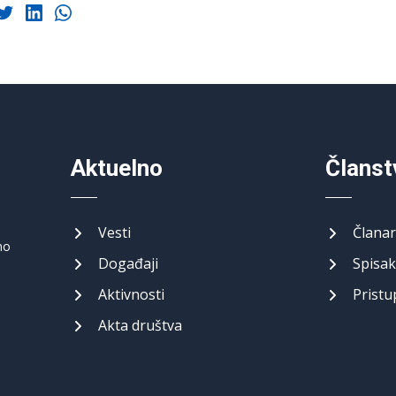
Aktuelno
Članst
Vesti
Članar
no
Događaji
Spisak
Aktivnosti
Pristu
Akta društva