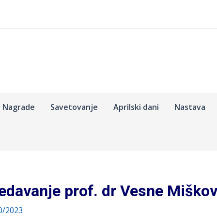
Nagrade
Savetovanje
Aprilski dani
Nastava
edavanje prof. dr Vesne Miško
0/2023