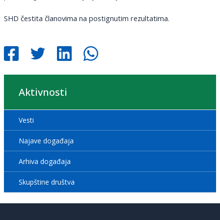
SHD čestita članovima na postignutim rezultatima.
Aktivnosti
Vesti
Najave događaja
Arhiva događaja
Skupštine društva