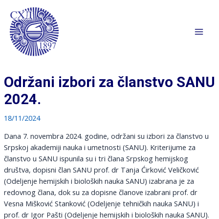
Pređi
na
sadržaj
Mai
Men
Održani izbori za članstvo SANU
2024.
18/11/2024
Dana 7. novembra 2024. godine, održani su izbori za članstvo u
Srpskoj akademiji nauka i umetnosti (SANU). Kriterijume za
članstvo u SANU ispunila su i tri člana Srpskog hemijskog
društva, dopisni član SANU prof. dr Tanja Ćirković Veličković
(Odeljenje hemijskih i bioloških nauka SANU) izabrana je za
redovnog člana, dok su za dopisne članove izabrani prof. dr
Vesna Mišković Stanković (Odeljenje tehničkih nauka SANU) i
prof. dr Igor Pašti (Odeljenje hemijskih i bioloških nauka SANU).