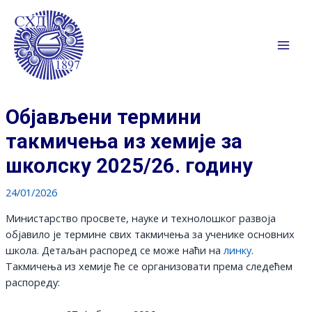
Пређи
на
садржај
Mai
Men
Објављени термини
такмичења из хемије за
школску 2025/26. годину
24/01/2026
Министарство просвете, науке и технолошког развоја
објавило је термине свих такмичења за ученике основних
школа. Детаљан распоред се може наћи на
линку
.
Такмичења из хемије ће се организовати према следећем
распореду: