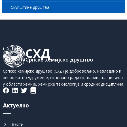
Скупштине друштва
СХД
Српско хемијско друштво
Српско хемијско друштво (СХД) је добровољно, невладино и
непрофитно удружење, основано ради остваривања циљева
у области хемије, хемијске технологије и сродних дисциплина.
Актуелно
Вести