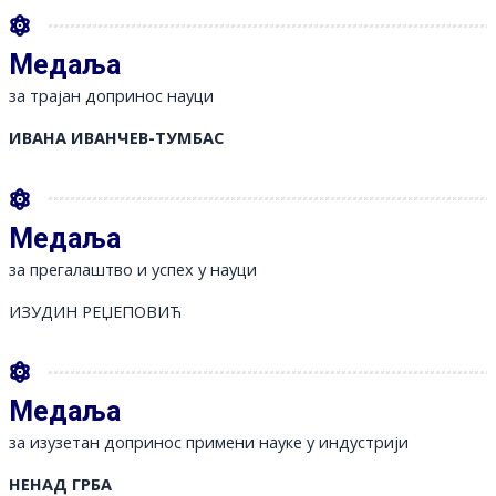
Медаља
за трајан допринос науци
ИВАНА ИВАНЧЕВ-ТУМБАС
Медаља
за прегалаштво и успех у науци
ИЗУДИН РЕЏЕПОВИЋ
Медаља
за изузетан допринос примени науке у индустрији
НЕНАД ГРБА