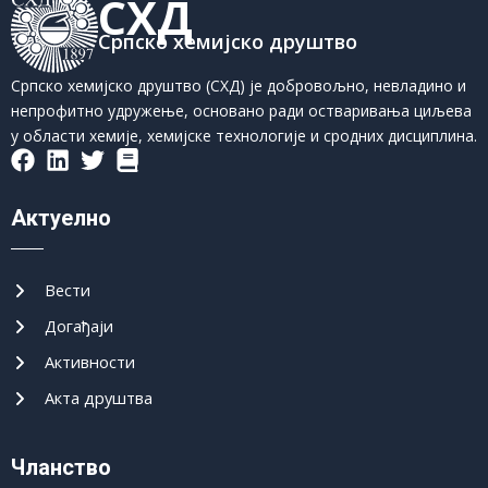
СХД
Српско хемијско друштво
Српско хемијско друштво (СХД) је добровољно, невладино и
непрофитно удружење, основано ради остваривања циљева
у области хемије, хемијске технологије и сродних дисциплина.
Актуелно
Вести
Догађаји
Активности
Акта друштва
Чланство