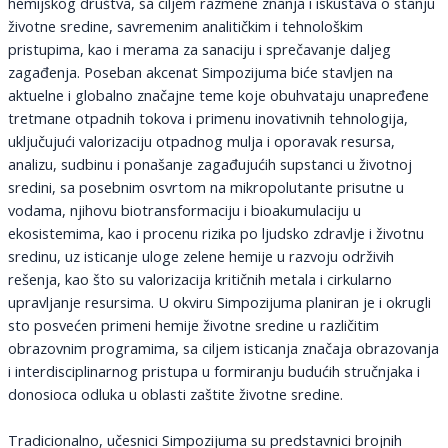
hemijskog društva, sa ciljem razmene znanja i iskustava o stanju
životne sredine, savremenim analitičkim i tehnološkim
pristupima, kao i merama za sanaciju i sprečavanje daljeg
zagađenja. Poseban akcenat Simpozijuma biće stavljen na
aktuelne i globalno značajne teme koje obuhvataju unapređene
tretmane otpadnih tokova i primenu inovativnih tehnologija,
uključujući valorizaciju otpadnog mulja i oporavak resursa,
analizu, sudbinu i ponašanje zagađujućih supstanci u životnoj
sredini, sa posebnim osvrtom na mikropolutante prisutne u
vodama, njihovu biotransformaciju i bioakumulaciju u
ekosistemima, kao i procenu rizika po ljudsko zdravlje i životnu
sredinu, uz isticanje uloge zelene hemije u razvoju održivih
rešenja, kao što su valorizacija kritičnih metala i cirkularno
upravljanje resursima. U okviru Simpozijuma planiran je i okrugli
sto posvećen primeni hemije životne sredine u različitim
obrazovnim programima, sa ciljem isticanja značaja obrazovanja
i interdisciplinarnog pristupa u formiranju budućih stručnjaka i
donosioca odluka u oblasti zaštite životne sredine.
Tradicionalno, učesnici Simpozijuma su predstavnici brojnih