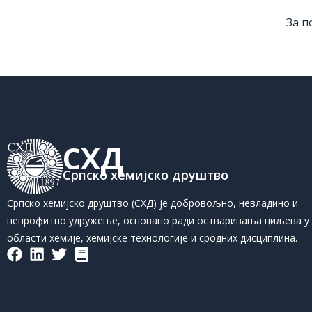
За п
СХД
Српско хемијско друштво
Српско хемијско друштво (СХД) је добровољно, невладино и
непрофитно удружење, основано ради остваривања циљева у
области хемије, хемијске технологије и сродних дисциплина.