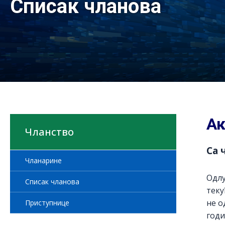
Списак чланова
Ак
Чланство
Са 
Чланарине
Одлу
Списак чланова
теку
не о
Приступнице
годи