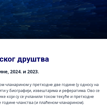
јског друштва
е, 2024. и 2023.
м чланарином у претходне две године (у односу на
ити у биографији, извештајима и рефератима. Ово се
ике који су се учланили током текуће и претходне
е године чланства (и плаћеном чланарином).