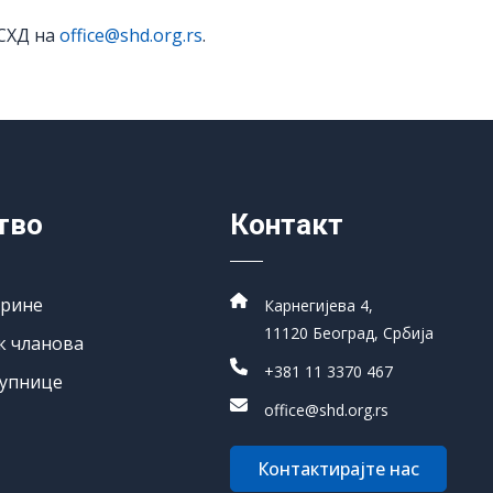
 СХД на
office@shd.org.rs
.
тво
Контакт
арине
Карнегијева 4,
11120 Београд, Србија
к чланова
+381 11 3370 467
упнице
office@shd.org.rs
Контактирајте нас