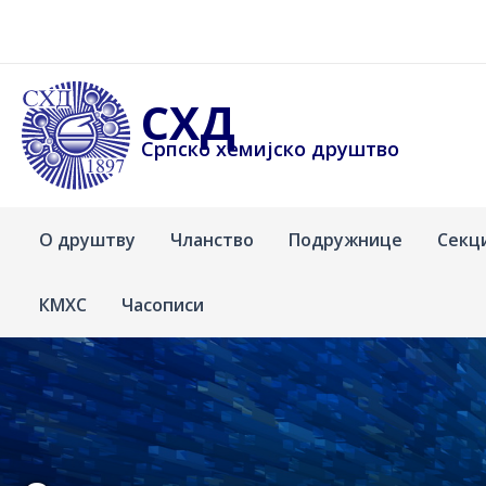
Пређи
на
садржај
СХД
Српско хемијско друштво
О друштву
Чланство
Подружнице
Секц
КМХС
Часописи