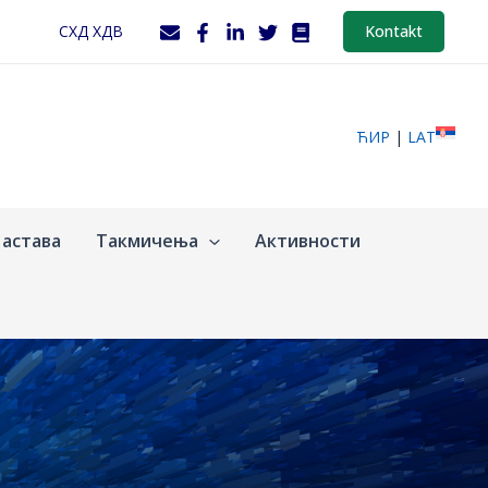
СХД ХДВ
Kontakt
ЋИР
|
LAT
астава
Такмичења
Активности