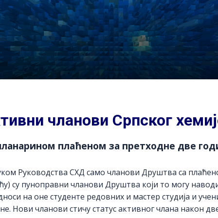
тивни чланови Српског хеми
чланарином плаћеном за претходне две годин
ком Руководства СХД само чланови Друштва са плаћено
ћу) су пуноправни чланови Друштва који то могу навод
дноси на оне студенте редовних и мастер студија и учен
не. Нови чланови стичу статус активног члана након дв