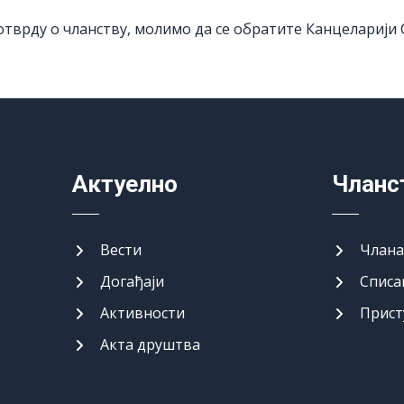
отврду о чланству, молимо да се обратите Канцеларији
Актуелно
Чланс
Вести
Члан
Догађаји
Списа
Активности
Прист
Акта друштва