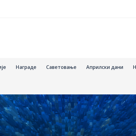
ије
Награде
Саветовање
Априлски дани
Н