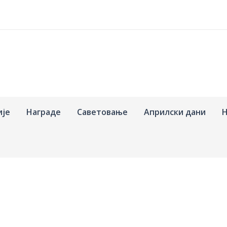
ије
Награде
Саветовање
Априлски дани
Н