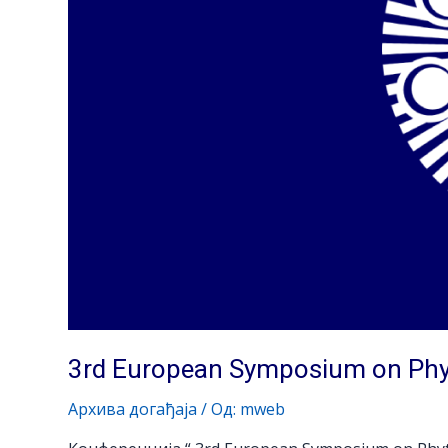
3rd European Symposium on Phy
Архива догађаја
/ Од:
mweb