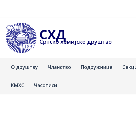
Пређи
на
садржај
СХД
Српско хемијско друштво
О друштву
Чланство
Подружнице
Секц
КМХС
Часописи