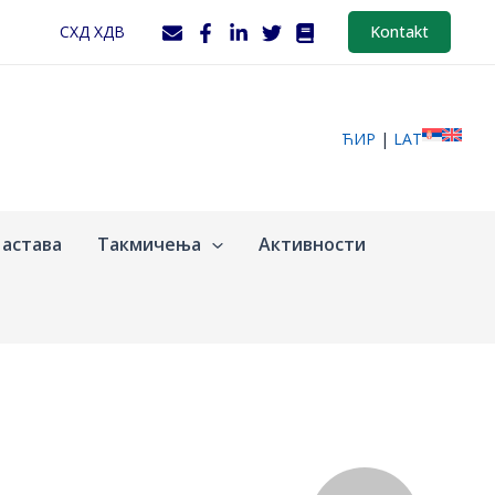
СХД ХДВ
Kontakt
ЋИР
|
LAT
астава
Такмичења
Активности