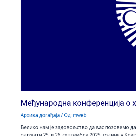
Међународна конференција о 
Архива догађаја
/ Од:
mweb
Велико нам је задовољство да вас позовемо да 
одржати 25. и 26. септембра 2025. године у Кра