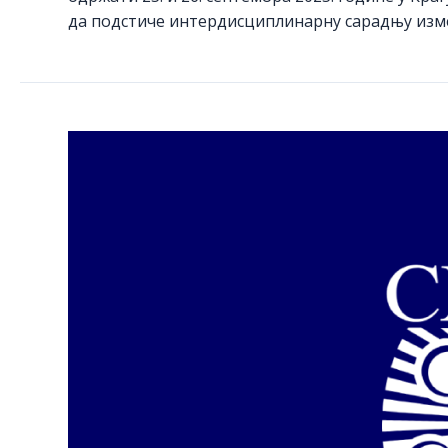
да подстиче интердисциплинарну сарадњу изм