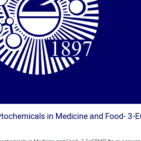
tochemicals in Medicine and Food- 3