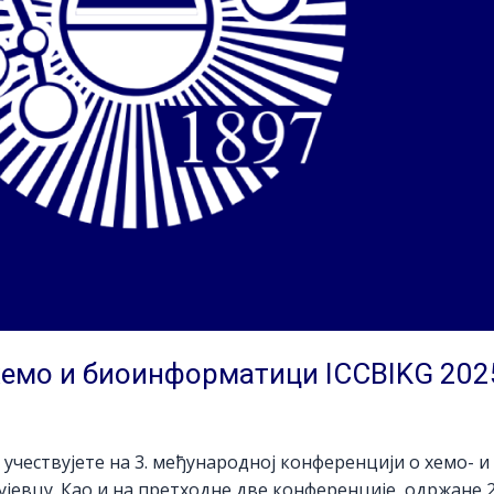
хемо и биоинформатици ICCBIKG 202
учествујете на 3. међународној конференцији о хемо- и 
гујевцу. Као и на претходне две конференције, одржане 2