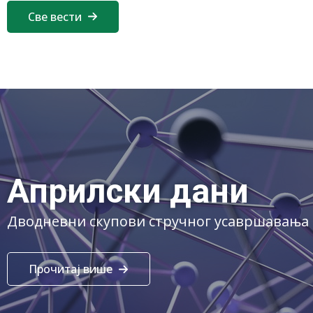
Све вести
Априлски дани
Дводневни скупови стручног усавршавања 
Прочитај више