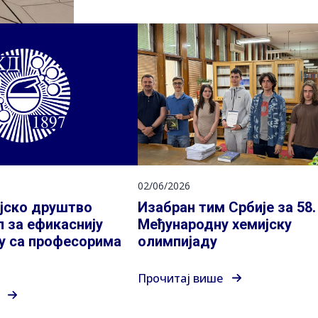
02/06/2026
јско друштво
Изабран тим Србије за 58.
л за ефикаснију
Међународну хемијску
у са професорима
олимпијаду
Прочитај више