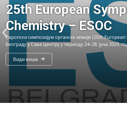
društvo
th European Symposi
‹
emistry – ESOC
ски симпозијум органске хемије (25th European Symposiu
аду у Сава Центру у периоду 24–28. јуна 2029. године
ди више