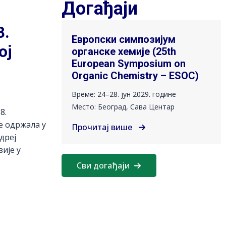
Догађаји
8.
Европски симпозијум
ој
органске хемије (25th
European Symposium on
Organic Chemistry – ESOC)
Време: 24–28. јун 2029. године
Место: Београд, Сава Центар
8.
е одржала у
Прочитај више
ндреј
ије у
Сви догађаји