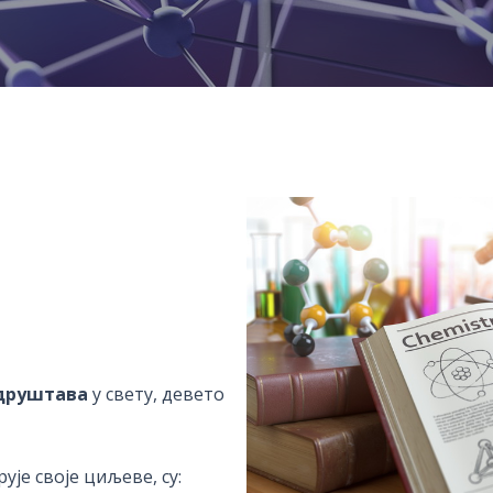
 друштава
у свету, девето
ује своје циљеве, су: