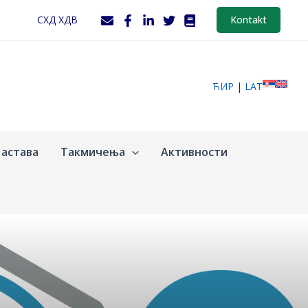
СХД ХДВ
Kontakt
ЋИР
|
LAT
астава
Такмичења
Активности