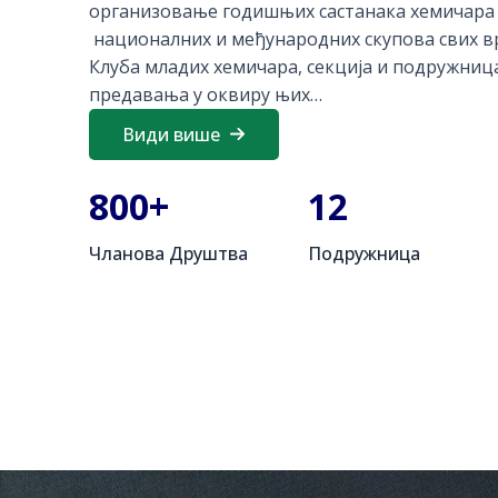
oрганизовање годишњих састанака хемичара
националних и међународних скупова свих в
Клуба младих хемичара, секција и подружниц
предавања у оквиру њих…
Види више
800
+
12
Чланова Друштва
Пoдружница