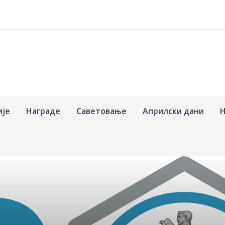
ије
Награде
Саветовање
Априлски дани
Н