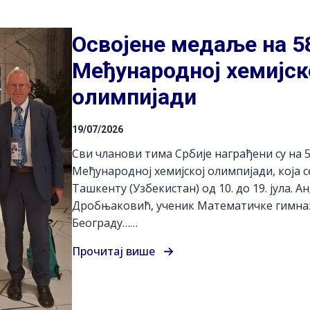
Освојене медаље на 5
Међународној хемијск
олимпијади
19/07/2026
Сви чланови тима Србије награђени су на 5
Међународној хемијској олимпијади, која с
Ташкенту (Узбекистан) од 10. до 19. јула. А
Дробњаковић, ученик Математичке гимназ
Београду……
Прочитај више