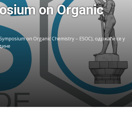
um on Organic
m on Organic Chemistry – ESOC), одржаће се у