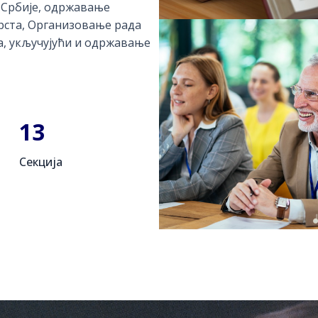
 Србије, oдржавање
рста, Организовање рада
а, укључујући и одржавање
13
Секција