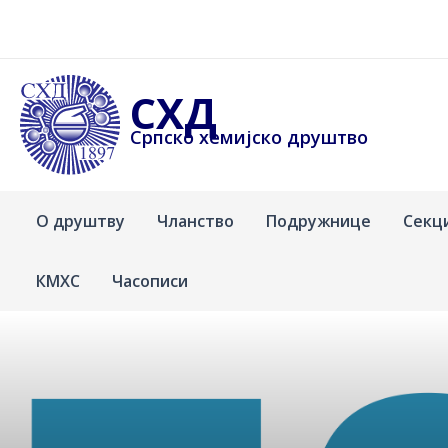
Пређи
на
садржај
СХД
Српско хемијско друштво
О друштву
Чланство
Подружнице
Секц
КМХС
Часописи
Srpsko
hemijsko