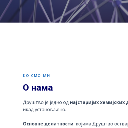
ко смо ми
О нама
Друштво је једно од
најстаријих хемијских
икад установљено.
Основне делатности
, којима Друштво оствар