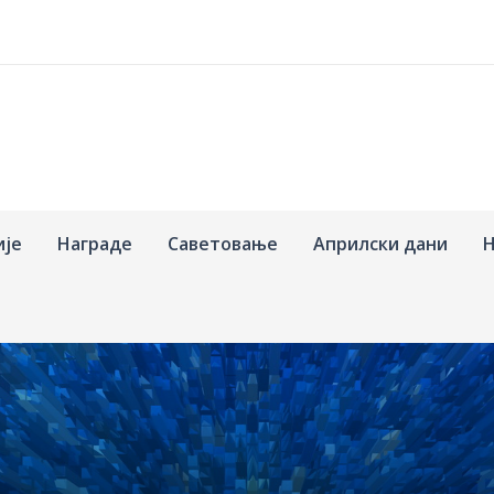
ије
Награде
Саветовање
Априлски дани
Н