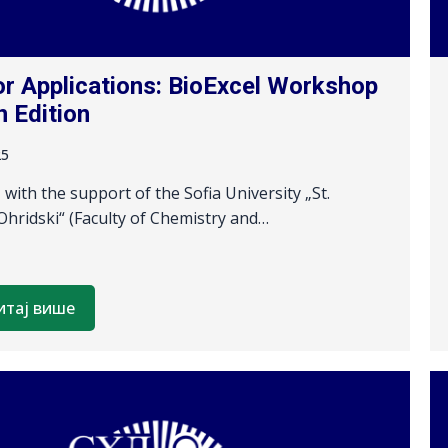
for Applications: BioExcel Workshop
n Edition
25
 with the support of the Sofia University „St.
Ohridski“ (Faculty of Chemistry and…
итај више