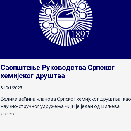
Саопштење Руководства Српског
хемијског друштва
31/01/2025
Велика већина чланова Српског хемијског друштва, као
научно-стручног удружења чији је један од циљева
развој…