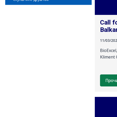
Call 
Balka
11/03/20
BioExcel,
Kliment 
Проч