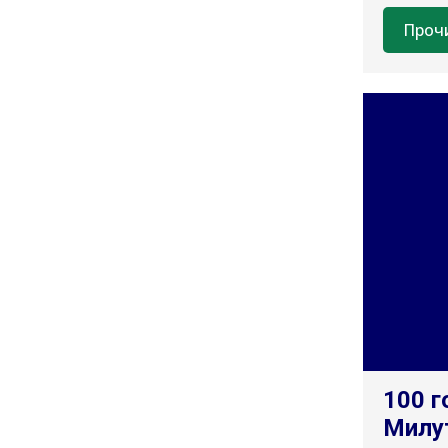
Проч
100 г
Милу