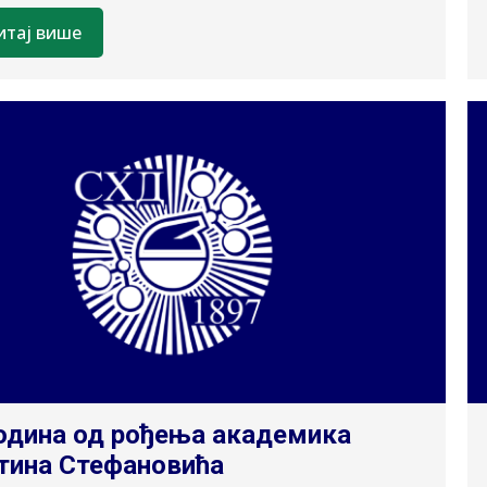
итај више
одина од рођења академика
тина Стефановића