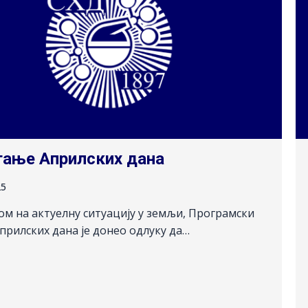
гање Априлских дана
25
ом на актуелну ситуацију у земљи, Програмски
прилских дана је донео одлуку да…