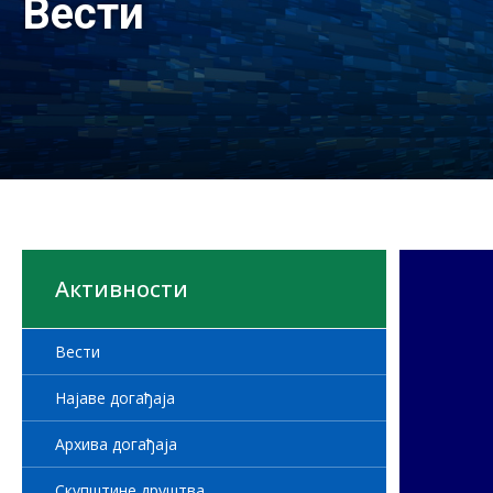
Вести
Активности
Вести
Најаве догађаја
Архива догађаја
Скупштине друштва