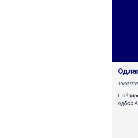
Одла
19/02/20
С обзир
одбор А