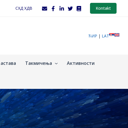
СХД ХДВ
Kontakt
ЋИР
|
LAT
астава
Такмичења
Активности