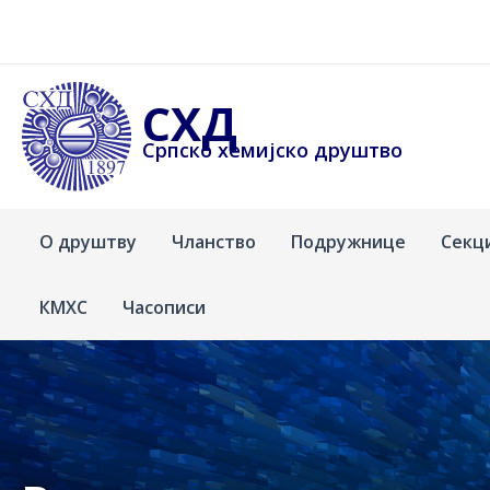
Пређи
на
садржај
СХД
Српско хемијско друштво
О друштву
Чланство
Подружнице
Секц
КМХС
Часописи