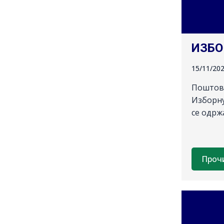
ИЗБО
15/11/20
Поштова
Изборну
се одрж
Проч