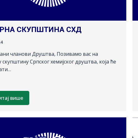
РНА СКУПШТИНА СХД
24
ни чланови Друштва, Позивамо вас на
 скупштину Српског хемијског друштва, која ће
ати…
итај више