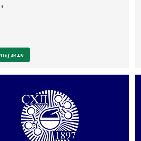
24
итај више