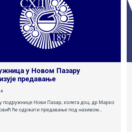
ужница у Новом Пазару
изује предавање
24
у подружнице Нови Пазар, колега доц. др Марко
овић ће одржати предавање под називом…