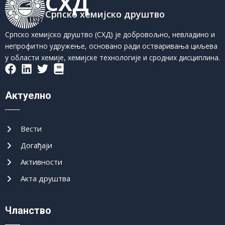
СХД
Српско хемијско друштво
Српско хемијско друштво (СХД) је добровољно, невладино и
непрофитно удружење, основано ради остваривања циљева
у области хемије, хемијске технологије и сродних дисциплина.
Актуелно
Вести
Догађаји
Активности
Акта друштва
Чланство