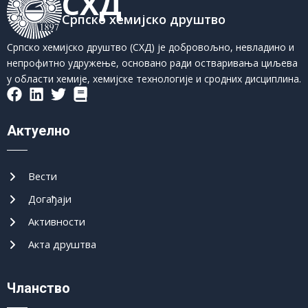
СХД
Српско хемијско друштво
Српско хемијско друштво (СХД) је добровољно, невладино и
непрофитно удружење, основано ради остваривања циљева
у области хемије, хемијске технологије и сродних дисциплина.
Актуелно
Вести
Догађаји
Активности
Акта друштва
Чланство