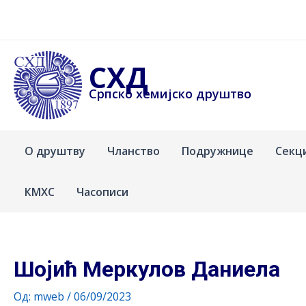
Пређи
на
садржај
СХД
Српско хемијско друштво
О друштву
Чланство
Подружнице
Секц
КМХС
Часописи
Шојић Меркулов Даниела
Од:
mweb
/
06/09/2023