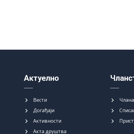
Актуелно
Чланс
Вести
Члан
Догађаји
Списа
Активности
Прист
Акта друштва