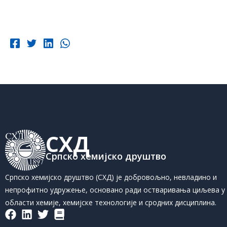
СХД
Српско хемијско друштво
Српско хемијско друштво (СХД) је добровољно, невладино и
непрофитно удружење, основано ради остваривања циљева у
области хемије, хемијске технологије и сродних дисциплина.