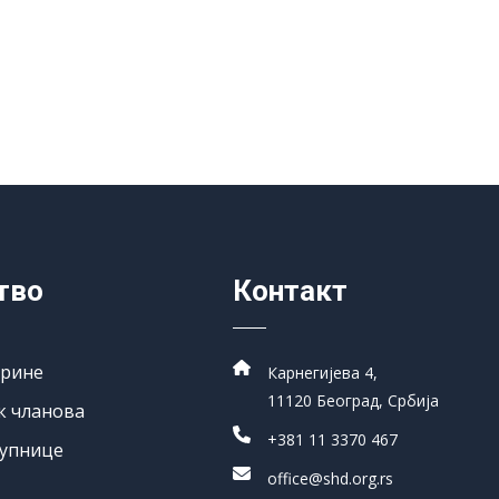
тво
Контакт
арине
Карнегијева 4,
11120 Београд, Србија
к чланова
+381 11 3370 467
упнице
office@shd.org.rs