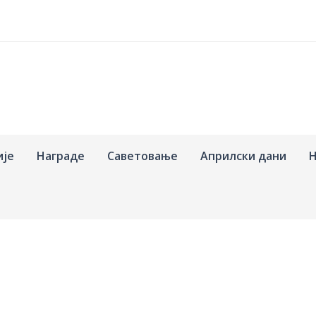
ије
Награде
Саветовање
Априлски дани
Н