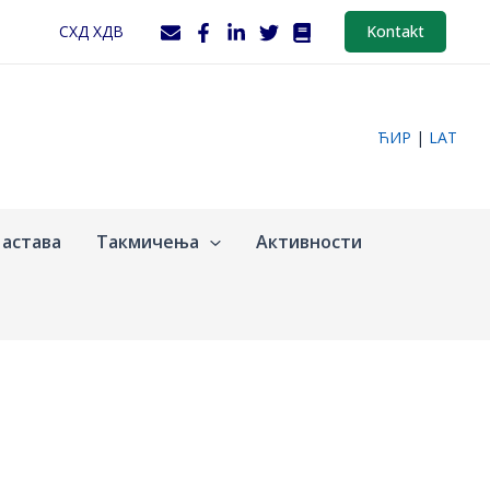
СХД ХДВ
Kontakt
ЋИР
|
LAT
астава
Такмичења
Активности