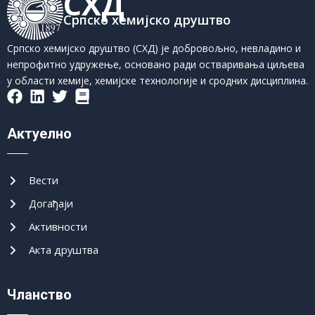
СХД
Српско хемијско друштво
Српско хемијско друштво (СХД) је добровољно, невладино и
непрофитно удружење, основано ради остваривања циљева
у области хемије, хемијске технологије и сродних дисциплина.
Актуелно
Вести
Догађаји
Активности
Акта друштва
Чланство