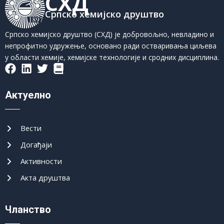
СХД
Српско хемијско друштво
Српско хемијско друштво (СХД) је добровољно, невладино и
непрофитно удружење, основано ради остваривања циљева
у области хемије, хемијске технологије и сродних дисциплина.
Актуелно
Вести
Догађаји
Активности
Акта друштва
Чланство