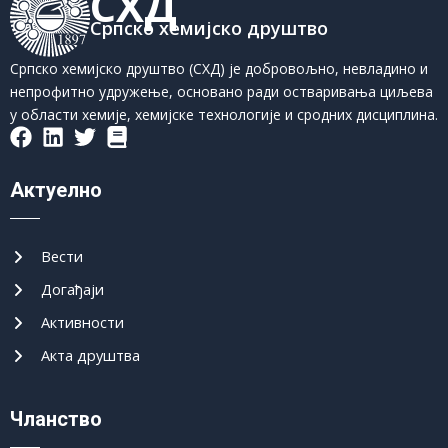
СХД
Српско хемијско друштво
Српско хемијско друштво (СХД) је добровољно, невладино и
непрофитно удружење, основано ради остваривања циљева
у области хемије, хемијске технологије и сродних дисциплина.
Актуелно
Вести
Догађаји
Активности
Акта друштва
Чланство