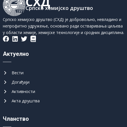
СХД
Српско хемијско друштво
Српско хемијско друштво (СХД) је добровољно, невладино и
непрофитно удружење, основано ради остваривања циљева
у области хемије, хемијске технологије и сродних дисциплина.
Актуелно
Вести
Догађаји
Активности
Акта друштва
Чланство