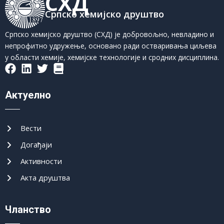
СХД
Српско хемијско друштво
Српско хемијско друштво (СХД) је добровољно, невладино и
непрофитно удружење, основано ради остваривања циљева
у области хемије, хемијске технологије и сродних дисциплина.
Актуелно
Вести
Догађаји
Активности
Акта друштва
Чланство