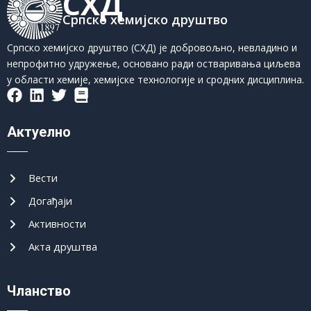
СХД
Српско хемијско друштво
Српско хемијско друштво (СХД) је добровољно, невладино и
непрофитно удружење, основано ради остваривања циљева
у области хемије, хемијске технологије и сродних дисциплина.
Актуелно
Вести
Догађаји
Активности
Акта друштва
Чланство