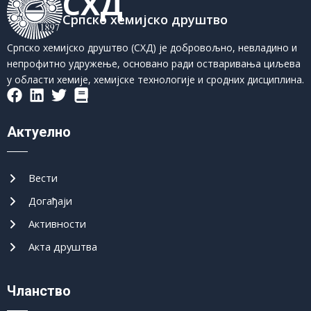
СХД
Српско хемијско друштво
Српско хемијско друштво (СХД) је добровољно, невладино и
непрофитно удружење, основано ради остваривања циљева
у области хемије, хемијске технологије и сродних дисциплина.
Актуелно
Вести
Догађаји
Активности
Акта друштва
Чланство